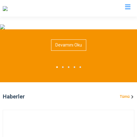
Burdur
Devamını Oku
Ağlasun
Gölhisar
Altınyayla
Karamanlı
Bucak
Kemer
Çavdır
Tefenni
Çeltikçi
Yeşilova
Haberler
Tümü