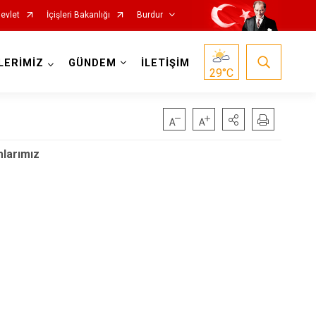
evlet
İçişleri Bakanlığı
Burdur
LERİMİZ
GÜNDEM
İLETİŞİM
29
°C
larımız
Gölhisar
Karamanlı
Kemer