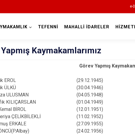
e-D
AYMAKAMLIK
TEFENNİ
MAHALLİ İDARELER
HİZMET
Burdur
 Yapmış Kaymakamlarımız
Görev Yapmış Kaymakam
ik EROL
(29.12.1945)
ik ÜLKÜ
(30.04.1946)
ıza ULUSMAN
(04.05.1948)
fik KILIÇARSLAN
(01.04.1949)
Ağlasun
 Kemal BİROL
(12.01.1951)
Altınyayla
eriya ÇELİKBİLEKLİ
(11.02.1952)
muş ERKALE
(27.09.1955)
Bucak
 ÖNCÜ(P.Albay)
(24.02.1956)