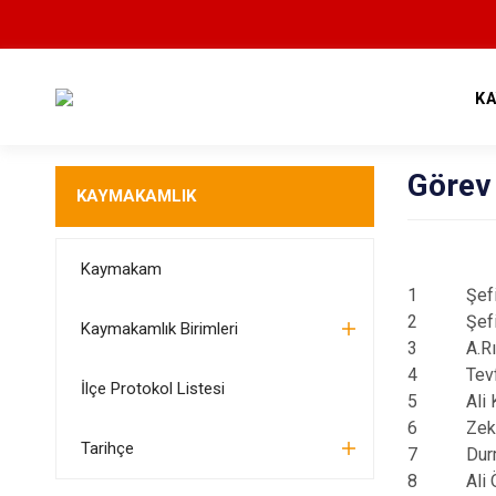
K
Görev
KAYMAKAMLIK
Kaymakam
1
Şef
2
Şef
Kaymakamlık Birimleri
3
A.R
4
Tev
İlçe Protokol Listesi
5
Ali
6
Zek
Tarihçe
7
Dur
8
Ali