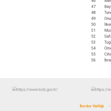
46
Me
47
Bay
48
Tu
49
Onu
50
İ
51
Mus
52
Sa
53
Tug
54
Öme
55
Cih
56
İbr
Burdur Valiliği