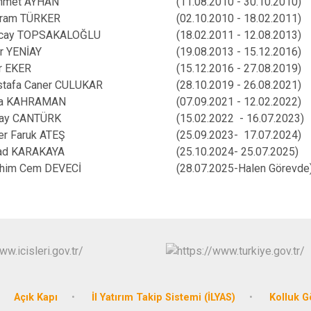
hmet AYHAN
(11.08.2010 - 30.10.2010)
ram TÜRKER
(02.10.2010 - 18.02.2011)
ncay TOPSAKALOĞLU
(18.02.2011 - 12.08.2013)
r YENİAY
(19.08.2013 - 15.12.2016)
lker EKER
(15.12.2016 - 27.08.2019)
tafa Caner CULUKAR
(28.10.2019 - 26.08.2021)
fa KAHRAMAN
(07.09.2021 - 12.02.2022)
ay CANTÜRK
(15.02.2022 - 16.07.2023)
r Faruk ATEŞ
(25.09.2023- 17.07.2024)
ad KARAKAYA
(25.10.2024- 25.07.2025)
ahim Cem DEVECİ
(28.07.2025-Halen Görevde
Açık Kapı
İl Yatırım Takip Sistemi (İLYAS)
Kolluk 