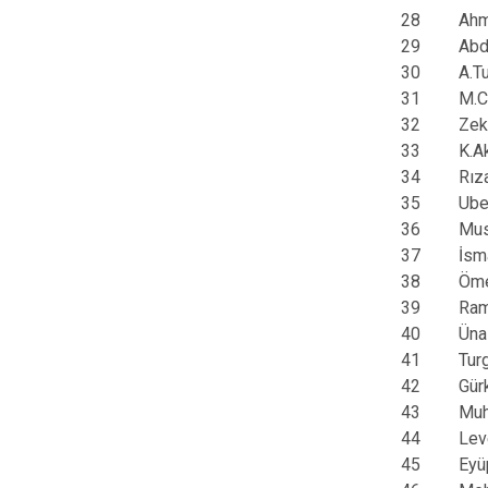
28
Ah
29
Abd
30
A.T
31
M.C
32
Zek
33
K.A
34
Rız
35
Ube
36
Mus
37
İsm
38
Öm
39
Ra
40
Üna
41
Tur
42
Gür
43
Mu
44
Lev
45
Eyü