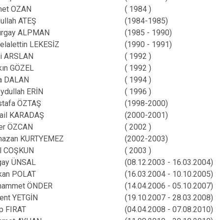
met OZAN
( 1984 )
ullah ATEŞ
(1984-1985)
urgay ALPMAN
(1985 - 1990)
elalettin LEKESİZ
(1990 - 1991)
i ARSLAN
( 1992 )
kın GÖZEL
( 1992 )
a DALAN
( 1994 )
ydullah ERİN
( 1996 )
tafa ÖZTAŞ
(1998-2000)
ail KARADAŞ
(2000-2001)
er ÖZCAN
( 2002 )
mazan KURTYEMEZ
(2002-2003)
l COŞKUN
( 2003 )
gay ÜNSAL
(08.12.2003 - 16.03.2004)
kan POLAT
(16.03.2004 - 10.10.2005)
hammet ÖNDER
(14.04.2006 - 05.10.2007)
ent YETGİN
(19.10.2007 - 28.03.2008)
p FIRAT
(04.04.2008 - 07.08.2010)