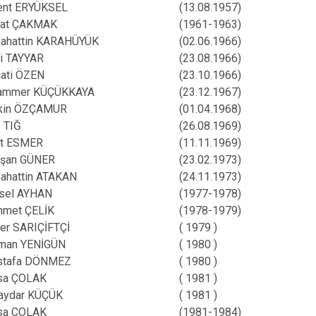
Çavdır
ent ERYÜKSEL
(13.08.1957)
şat ÇAKMAK
(1961-1963)
Çeltikçi
ahattin KARAHÜYÜK
(02.06.1966)
i TAYYAR
(23.08.1966)
ati ÖZEN
(23.10.1966)
ammer KÜÇÜKKAYA
(23.12.1967)
kin ÖZÇAMUR
(01.04.1968)
f TIĞ
(26.08.1969)
t ESMER
(11.11.1969)
rşan GÜNER
(23.02.1973)
ahattin ATAKAN
(24.11.1973)
sel AYHAN
(1977-1978)
met ÇELİK
(1978-1979)
er SARIÇİFTÇİ
( 1979 )
man YENİGÜN
( 1980 )
stafa DÖNMEZ
( 1980 )
sa ÇOLAK
( 1981 )
aydar KÜÇÜK
( 1981 )
sa ÇOLAK
(1981-1984)