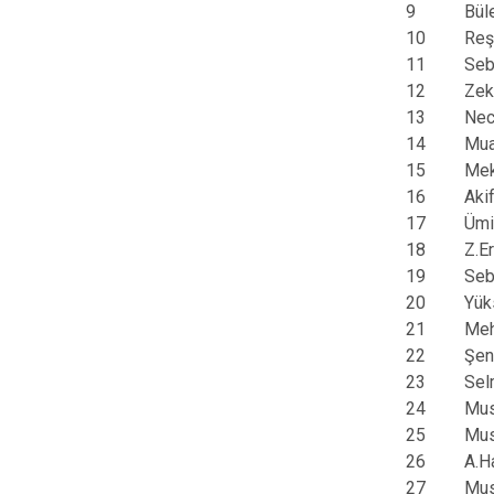
9
Bül
10
Re
11
Seb
12
Zek
13
Nec
14
Mu
15
Me
16
Aki
17
Ümi
18
Z.E
19
Seb
20
Yük
21
Meh
22
Şen
23
Sel
24
Mu
25
Mu
26
A.H
27
Mu