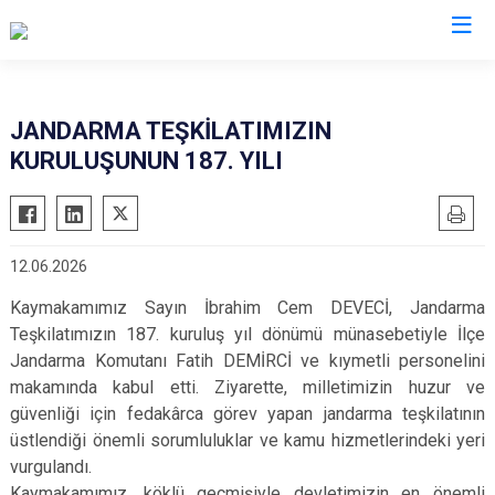
Burdur
JANDARMA TEŞKİLATIMIZIN
KURULUŞUNUN 187. YILI
Ağlasun
Gölhisar
Altınyayla
Karamanlı
Bucak
Kemer
12.06.2026
Çavdır
Tefenni
Kaymakamımız Sayın İbrahim Cem DEVECİ, Jandarma
Çeltikçi
Yeşilova
Teşkilatımızın 187. kuruluş yıl dönümü münasebetiyle İlçe
Jandarma Komutanı Fatih DEMİRCİ ve kıymetli personelini
makamında kabul etti. Ziyarette, milletimizin huzur ve
güvenliği için fedakârca görev yapan jandarma teşkilatının
üstlendiği önemli sorumluluklar ve kamu hizmetlerindeki yeri
vurgulandı.
Kaymakamımız, köklü geçmişiyle devletimizin en önemli